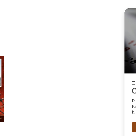
C
Di
Pa
h.